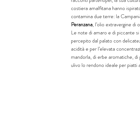
racconti partenopei, la sua cultura
costiera amalfitana hanno ispirat
contamina due terre: la Campania
Peranzana
, l’olio extravergine di 
Le note di amaro e di piccante si 
percepito dal palato con delicatez
acidità e per l’elevata concentrazi
mandorla, di erbe aromatiche, di 
ulivo lo rendono ideale per piatti