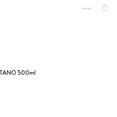
Accedi
ITANO 500ml
o