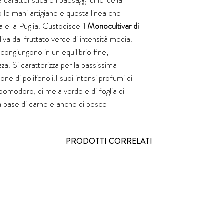
 caratteristica e i paesaggi unici della
o le mani artigiane e questa linea che
 e la Puglia. Custodisce il
Monocultivar di
oliva dal fruttato verde di intensità media.
congiungono in un equilibrio fine,
za. Si caratterizza per la bassissima
one di polifenoli.I suoi intensi profumi di
pomodoro, di mela verde e di foglia di
 a base di carne e anche di pesce
PRODOTTI CORRELATI