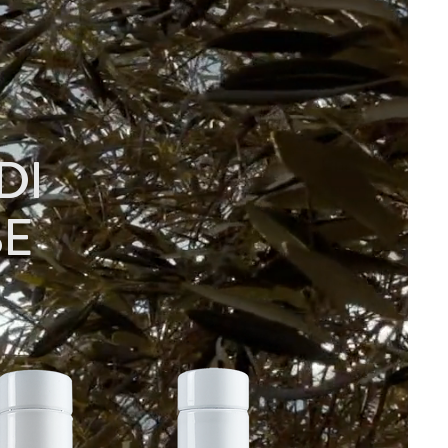
DI
SE